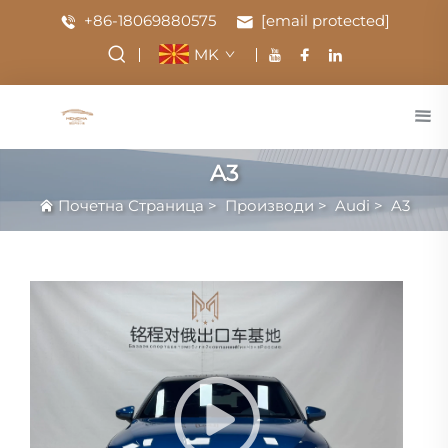
+86-18069880575
[email protected]
MK
A3
Почетна Страница
>
Производи
>
Audi
>
A3