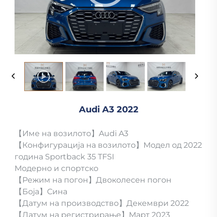
Audi A3 2022
【Име на возилото】Audi A3
【Конфигурација на возилото】Модел од 2022
година Sportback 35 TFSI
Модерно и спортско
【Режим на погон】Двоколесен погон
【Боја】Сина
【Датум на производство】Декември 2022
【Датум на регистрирање】Март 2023