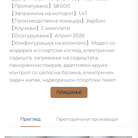
【Пропатувано】58.000
【Запремина на моторот】1,4T
【Производствена локација】Харбин
【Клучеви】2 комплети
【Осигурување】Април 2026
【Конфигурација на возилото】Модел со
модерен и спортски изглед, електрични
седишта, загревање на седиштата,
панорамски покрив, адаптивен круиз-
контрол со целосна брзина, електричен
заден капак, надворешен спортски пакет
ПРАШАЊЕ
Преглед
Препорачани производи