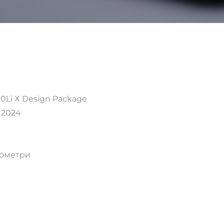
Li X Design Package
 2024
ометри