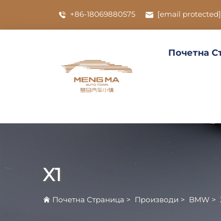
+86-18069880575
[email protected]
Почетна С
X1
Почетна Страница
>
Производи
>
BMW
>