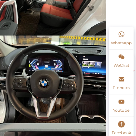
WhatsApp
WeChat
Е-пошта
Youtube
Facebook