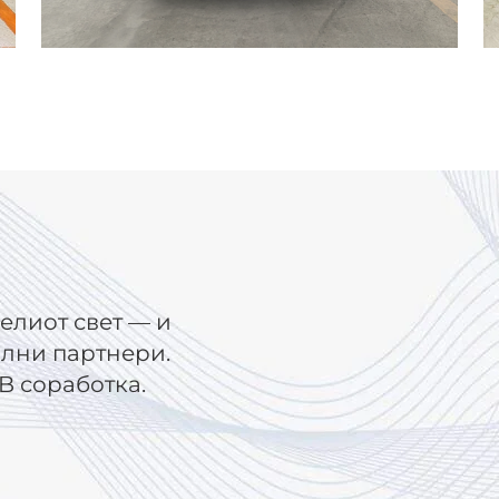
елиот свет — и
ални партнери.
B соработка.