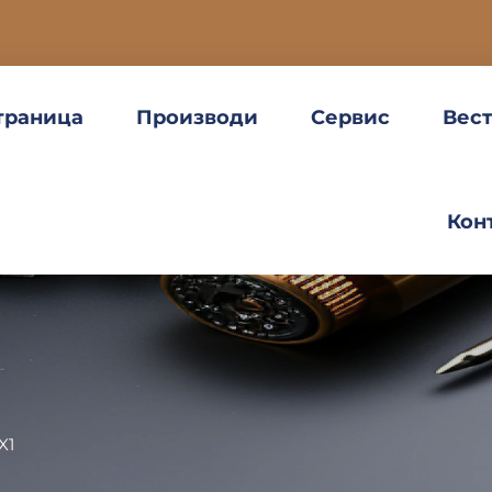
траница
Производи
Сервис
Вес
Кон
X1