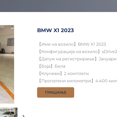
BMW X1 2023
【Име на возило】BMW X1 2023
【Конфигурација на возило】sDrive20
【Датум на регистрирање】Јануари
【Боја】Бела
【Клучеви】2 комплети
【Пропатени километри】4.400 кил
ПРАШАЊЕ