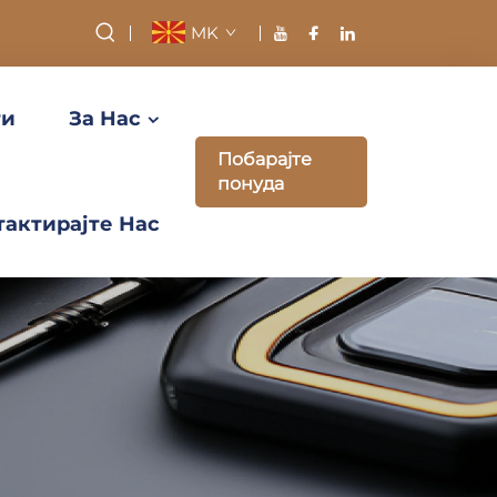
MK
ти
За Нас
Побарајте
понуда
тактирајте Нас