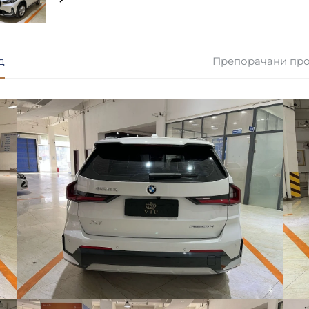
д
Препорачани пр