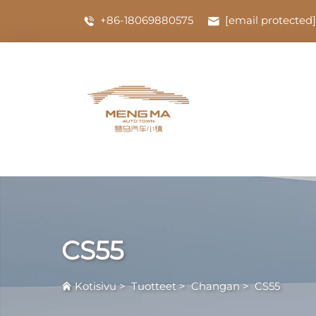
+86-18069880575
[email protected]
CS55
Kotisivu
>
Tuotteet
>
Changan
>
CS55