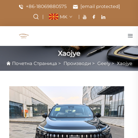
+86-18069880575
[email protected]
MK
Хаојуе
Почетна Страница
>
Производи
>
Geely
>
Хаојуе