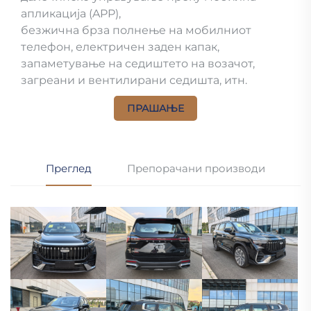
апликација (APP),
безжична брза полнење на мобилниот
телефон, електричен заден капак,
запаметување на седиштето на возачот,
загреани и вентилирани седишта, итн.
ПРАШАЊЕ
Преглед
Препорачани производи