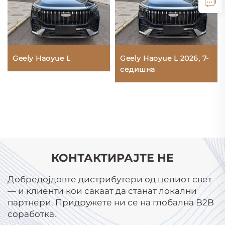
Geely Haoyue L
Geely Haoyue L 2026, 7-
седишна
КОНТАКТИРАЈТЕ НЕ
Добредојдовте дистрибутери од целиот свет
— и клиенти кои сакаат да станат локални
партнери. Придружете ни се на глобална B2B
соработка.