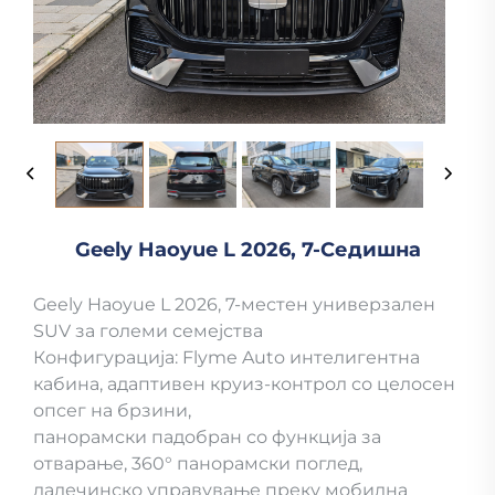
Geely Haoyue L 2026, 7-Седишна
Geely Haoyue L 2026, 7-местен универзален
SUV за големи семејства
Конфигурација: Flyme Auto интелигентна
кабина, адаптивен круиз-контрол со целосен
опсег на брзини,
панорамски падобран со функција за
отварање, 360° панорамски поглед,
далечинско управување преку мобилна