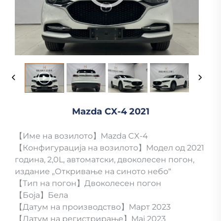
Mazda CX-4 2021
【Име на возилото】Mazda CX-4
【Конфигурација на возилото】Модел од 2021
година, 2,0L, автоматски, двоколесен погон,
издание „Откривање на синото небо“
【Тип на погон】Двоколесен погон
【Боја】Бела
【Датум на производство】Март 2023
【Датум на регистрирање】Мај 2023