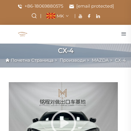
+86-18069880575
[email protected]
MK
CX-4
Почетна Страница
>
Производи
>
MAZDA
>
CX-4