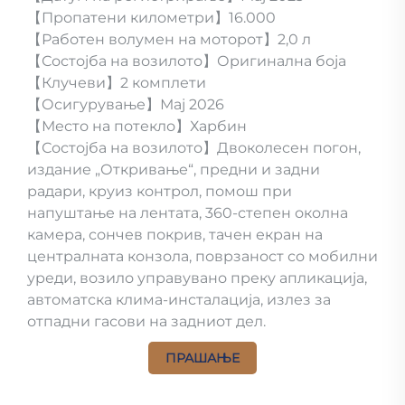
【Пропатени километри】16.000
【Работен волумен на моторот】2,0 л
【Состојба на возилото】Оригинална боја
【Клучеви】2 комплети
【Осигурување】Мај 2026
【Место на потекло】Харбин
【Состојба на возилото】Двоколесен погон,
издание „Откривање“, предни и задни
радари, круиз контрол, помош при
напуштање на лентата, 360-степен околна
камера, сончев покрив, тачен екран на
централната конзола, поврзаност со мобилни
уреди, возило управувано преку апликација,
автоматска клима-инсталација, излез за
отпадни гасови на задниот дел.
ПРАШАЊЕ