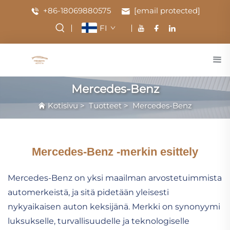
+86-18069880575
[email protected]
FI
Mercedes-Benz
Kotisivu
>
Tuotteet
>
Mercedes-Benz
Mercedes-Benz -merkin esittely
Mercedes-Benz on yksi maailman arvostetuimmista
automerkeistä, ja sitä pidetään yleisesti
nykyaikaisen auton keksijänä. Merkki on synonyymi
luksukselle, turvallisuudelle ja teknologiselle