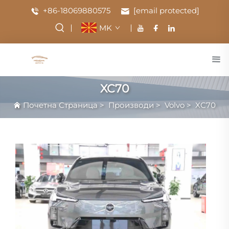
+86-18069880575
[email protected]
MK
XC70
Почетна Страница
>
Производи
>
Volvo
>
XC70