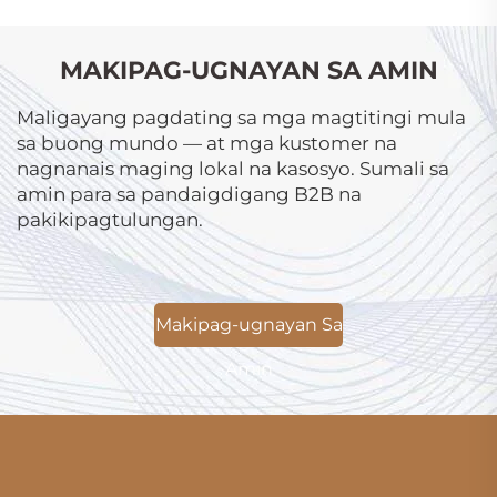
MAKIPAG-UGNAYAN SA AMIN
Maligayang pagdating sa mga magtitingi mula
sa buong mundo — at mga kustomer na
nagnanais maging lokal na kasosyo. Sumali sa
amin para sa pandaigdigang B2B na
pakikipagtulungan.
Makipag-ugnayan Sa
Amin