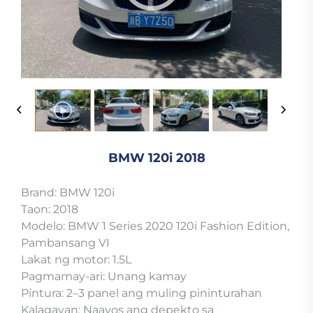
BMW 120i 2018
Brand: BMW 120i
Taon: 2018
Modelo: BMW 1 Series 2020 120i Fashion Edition,
Pambansang VI
Lakat ng motor: 1.5L
Pagmamay-ari: Unang kamay
Pintura: 2–3 panel ang muling pininturahan
Kalagayan: Naayos ang depekto sa