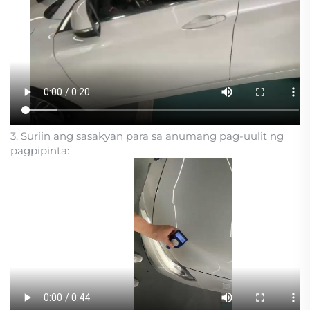
3. Suriin ang sasakyan para sa anumang pag-uulit ng
pagpipinta: