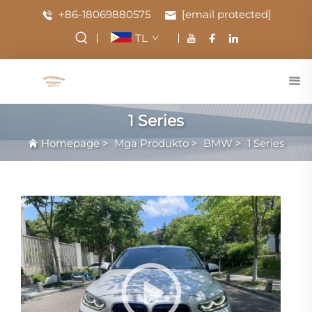
+86-18069880575
[email protected]
TL
1 Series
Homepage
>
Mga Produkto
>
BMW
>
1 Series