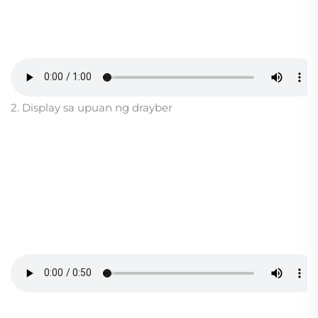
2. Display sa upuan ng drayber