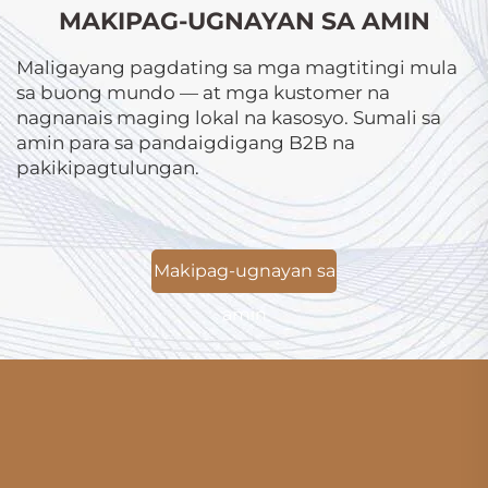
MAKIPAG-UGNAYAN SA AMIN
Maligayang pagdating sa mga magtitingi mula
sa buong mundo — at mga kustomer na
nagnanais maging lokal na kasosyo. Sumali sa
amin para sa pandaigdigang B2B na
pakikipagtulungan.
Makipag-ugnayan sa
amin