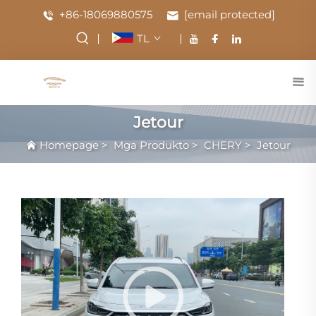
+86-18069880575
[email protected]
TL
Jetour
Homepage
>
Mga Produkto
>
CHERY
>
Jetour