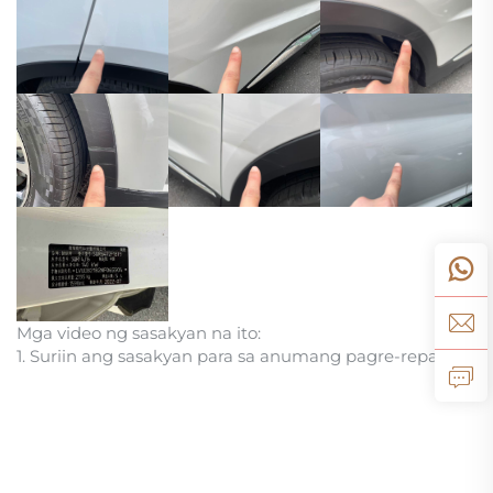
Mga video ng sasakyan na ito:
1. Suriin ang sasakyan para sa anumang pagre-repaint