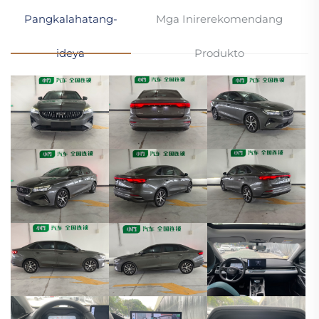
Pangkalahatang-
Mga Inirerekomendang
ideya
Produkto