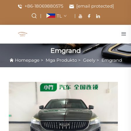
+86-18069880575
[email protected]
TL
Emgrand
Homepage
>
Mga Produkto
>
Geely
>
Emgrand