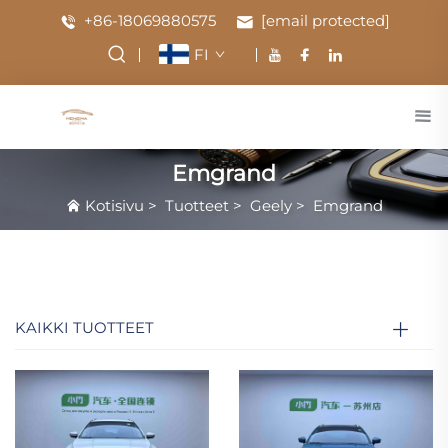
+86-18069880575
[email protected]
FI
Emgrand
Kotisivu
>
Tuotteet
>
Geely
>
Emgrand
KAIKKI TUOTTEET