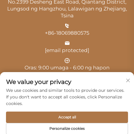
No.2399 Desheng East Road, Qiantang District,
Lungsod ng Hangzhou, Lalawigan ng Zhejiang,
Tsina
+86-18069880575
[email protected]
Oras: 9:00 umaga - 6:00 ng hapon
We value your privacy
We use cookies and similar tools to provide our services.
If you don't want to accept all cookies, click Personalize
cookies.
Copyright © 2025 ni Hangzhou Guangji Automobile
Service Co., Ltd. -
Patakaran sa Pagkakapribado
Accept all
Mga Produkto
Serbisyo
Tungkol Sa Amin
Personalize cookies
Makipag-ugnayan sa Amin