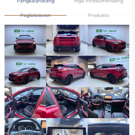
Pangkalahatang
Mga Inirekomendang
Paglalarawan
Produkto