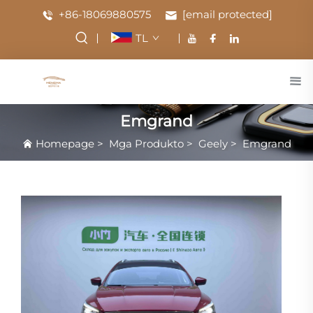
+86-18069880575
[email protected]
TL
Emgrand
Homepage
>
Mga Produkto
>
Geely
>
Emgrand