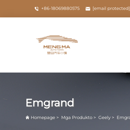
+86-18069880575
[email protected]
Emgrand
Homepage
>
Mga Produkto
>
Geely
>
Emgr