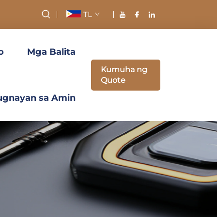
TL
o
Mga Balita
Kumuha ng
Quote
ugnayan sa Amin