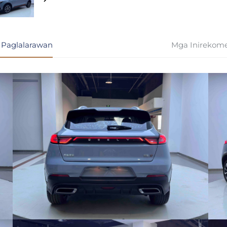
 Paglalarawan
Mga Inirekom