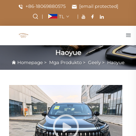
+86-18069880575
[email protected]
TL
Haoyue
Homepage
>
Mga Produkto
>
Geely
>
Haoyue