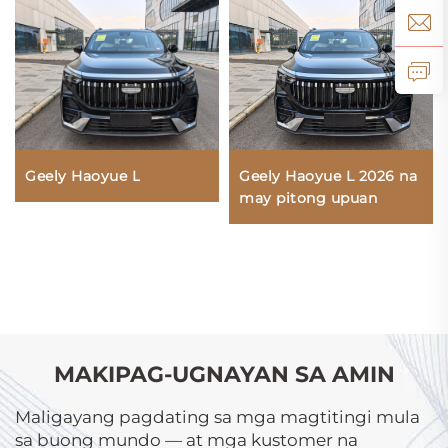
Geely Haoyue L
Geely Haoyue L 2026 na
may pitong upuan
MAKIPAG-UGNAYAN SA AMIN
Maligayang pagdating sa mga magtitingi mula
sa buong mundo — at mga kustomer na