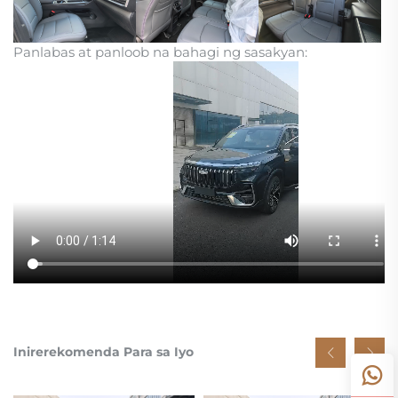
Panlabas at panloob na bahagi ng sasakyan:
Inirerekomenda Para sa Iyo