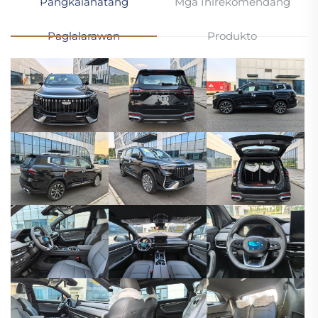
Pangkalahatang
Mga Inirekomendang
Paglalarawan
Produkto