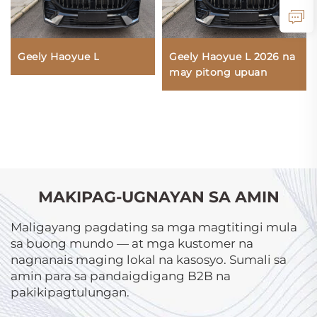
Geely Haoyue L
Geely Haoyue L 2026 na
may pitong upuan
MAKIPAG-UGNAYAN SA AMIN
Maligayang pagdating sa mga magtitingi mula
sa buong mundo — at mga kustomer na
nagnanais maging lokal na kasosyo. Sumali sa
amin para sa pandaigdigang B2B na
pakikipagtulungan.