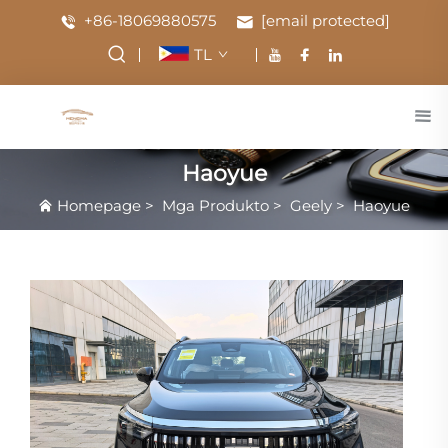
+86-18069880575
[email protected]
TL
Haoyue
Homepage
>
Mga Produkto
>
Geely
>
Haoyue