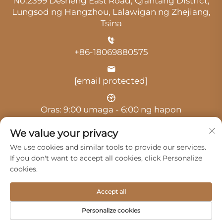
No.2399 Desheng East Road, Qiantang District,
Lungsod ng Hangzhou, Lalawigan ng Zhejiang,
Tsina
+86-18069880575
[email protected]
Oras: 9:00 umaga - 6:00 ng hapon
We value your privacy
We use cookies and similar tools to provide our services.
If you don't want to accept all cookies, click Personalize
cookies.
Copyright © 2025 ni Hangzhou Guangji Automobile
Service Co., Ltd. -
Patakaran sa privacy
Accept all
Mga Produkto
Serbisyo
Tungkol Sa Amin
Personalize cookies
Makipag-ugnayan sa Amin