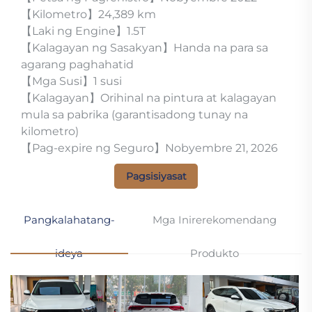
【Kilometro】24,389 km
【Laki ng Engine】1.5T
【Kalagayan ng Sasakyan】Handa na para sa
agarang paghahatid
【Mga Susi】1 susi
【Kalagayan】Orihinal na pintura at kalagayan
mula sa pabrika (garantisadong tunay na
kilometro)
【Pag-expire ng Seguro】Nobyembre 21, 2026
Pagsisiyasat
Pangkalahatang-
Mga Inirerekomendang
ideya
Produkto