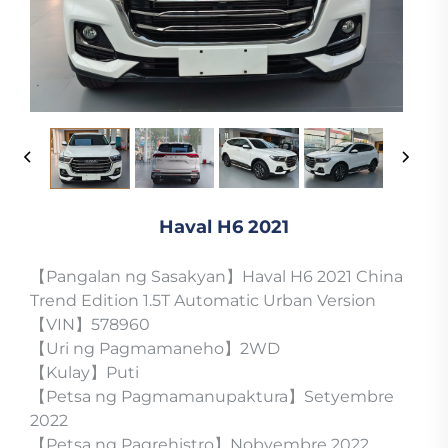
Haval H6 2021
【Pangalan ng Sasakyan】Haval H6 2021 China
Trend Edition 1.5T Automatic Urban Version
【VIN】578960
【Uri ng Pagmamaneho】2WD
【Kulay】Puti
【Petsa ng Pagmamanupaktura】Setyembre
2022
【Petsa ng Pagrehistro】Nobyembre 2022