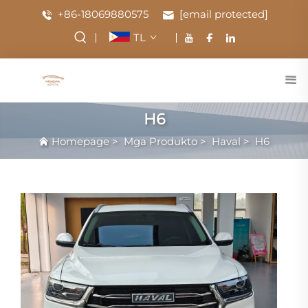
+86-18069880575
[email protected]
TL
H6
Homepage
>
Mga Produkto
>
Haval
>
H6