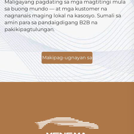
Maligayang pagdating sa mga magtitingi mula
sa buong mundo — at mga kustomer na
nagnanais maging lokal na kasosyo. Sumali sa
amin para sa pandaigdigang B2B na
pakikipagtulungan.
Makipag-ugnayan sa
amin