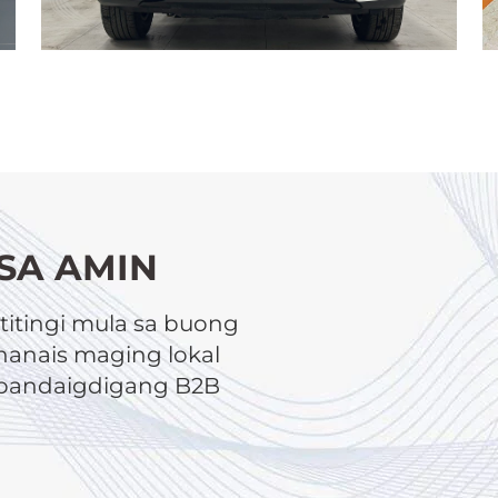
SA AMIN
itingi mula sa buong
anais maging lokal
a pandaigdigang B2B