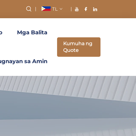
TL
o
Mga Balita
Kumuha ng
Quote
ugnayan sa Amin