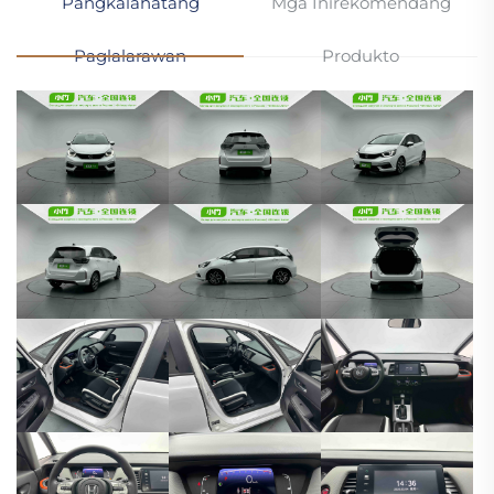
Pangkalahatang
Mga Inirekomendang
Paglalarawan
Produkto