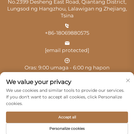
No.2399 Desheng East Road, Qiantang District,
Lungsod ng Hangzhou, Lalawigan ng Zhejiang,
Tsina
+86-18069880575
[email protected]
Oras: 9:00 umaga - 6:00 ng hapon
We value your privacy
We use cookies and similar tools to provide our services.
If you don't want to accept all cookies, click Personalize
cookies.
Copyright © 2025 ni Hangzhou Guangji Automobile
Service Co., Ltd. -
Patakaran sa Pagkakapribado
Accept all
Mga Produkto
Serbisyo
Tungkol Sa Amin
Personalize cookies
Makipag-ugnayan sa Amin