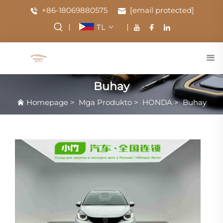
+86-18069880575
[email protected]
TL
Buhay
Homepage
>
Mga Produkto
>
HONDA
>
Buhay