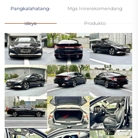
Pangkalahatang-
Mga Inirerekomendang
ideya
Produkto