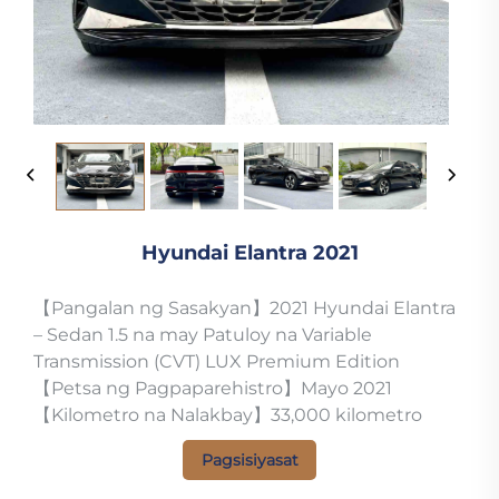
Hyundai Elantra 2021
【Pangalan ng Sasakyan】2021 Hyundai Elantra
– Sedan 1.5 na may Patuloy na Variable
Transmission (CVT) LUX Premium Edition
【Petsa ng Pagpaparehistro】Mayo 2021
【Kilometro na Nalakbay】33,000 kilometro
Pagsisiyasat