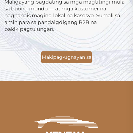
Maligayang pagdating sa mga magtitingi mula
sa buong mundo — at mga kustomer na
nagnanais maging lokal na kasosyo. Sumali sa
amin para sa pandaigdigang B2B na
pakikipagtulungan.
Makipag-ugnayan sa
amin