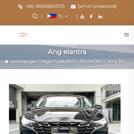
+86-18069880575
[email protected]
TL
Ang elantra
Homepage
>
Mga Produkto
>
HYUNDAI
>
Ang elantra