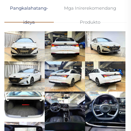
Pangkalahatang-
Mga Inirerekomendang
ideya
Produkto