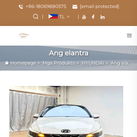
+86-18069880575
[email protected]
TL
Ang elantra
Homepage
>
Mga Produkto
>
HYUNDAI
>
Ang elantra