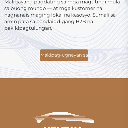
Maligayang pagdating sa mga magtitingi mula
sa buong mundo — at mga kustomer na
nagnanais maging lokal na kasosyo. Sumali sa
amin para sa pandaigdigang B2B na
pakikipagtulungan.
Makipag-ugnayan sa
amin