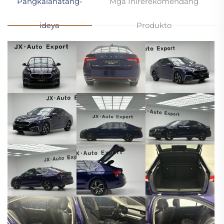
Pangkalahatang-
Mga Inirerekomendang
ideya
Produkto