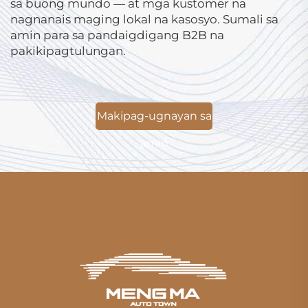
sa buong mundo — at mga kustomer na
nagnanais maging lokal na kasosyo. Sumali sa
amin para sa pandaigdigang B2B na
pakikipagtulungan.
Makipag-ugnayan sa
amin