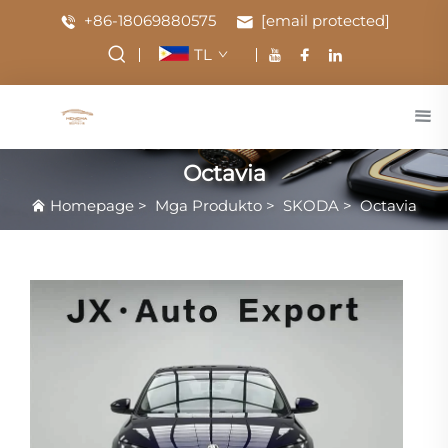
+86-18069880575
[email protected]
TL
Octavia
Homepage
>
Mga Produkto
>
SKODA
>
Octavia