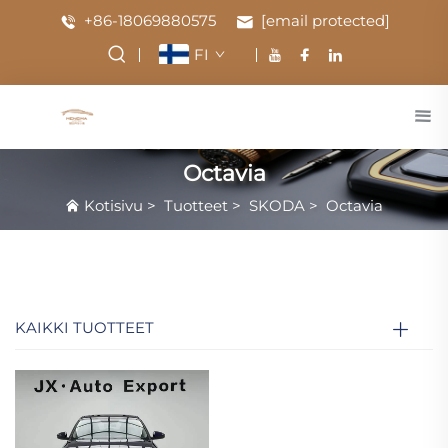
+86-18069880575
[email protected]
FI
Octavia
Kotisivu
>
Tuotteet
>
SKODA
>
Octavia
KAIKKI TUOTTEET