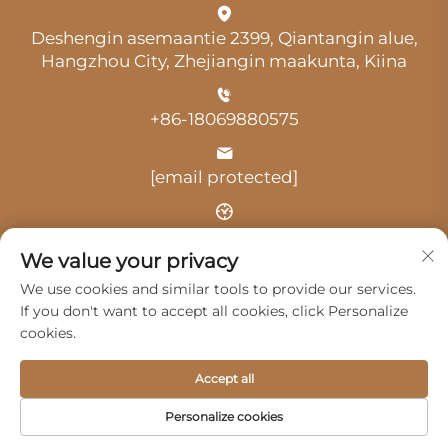
Deshengin asemaantie 2399, Qiantangin alue,
Hangzhou City, Zhejiangin maakunta, Kiina
+86-18069880575
[email protected]
Aika: klo 9.00–18.00
We value your privacy
We use cookies and similar tools to provide our services.
If you don't want to accept all cookies, click Personalize
cookies.
Tekijänoikeus © 2025 Hangzhou Guangji Automobile
Accept all
Service Co., Ltd. -
Tietosuojakäytäntö
Personalize cookies
Tuotteet
Palvelut
Meistä
Ota yhteyttä