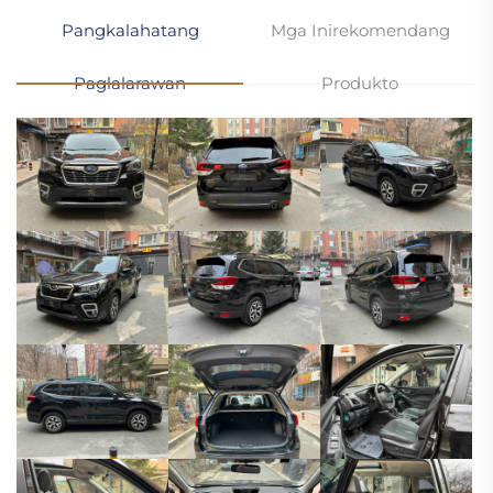
Pangkalahatang
Mga Inirekomendang
Paglalarawan
Produkto