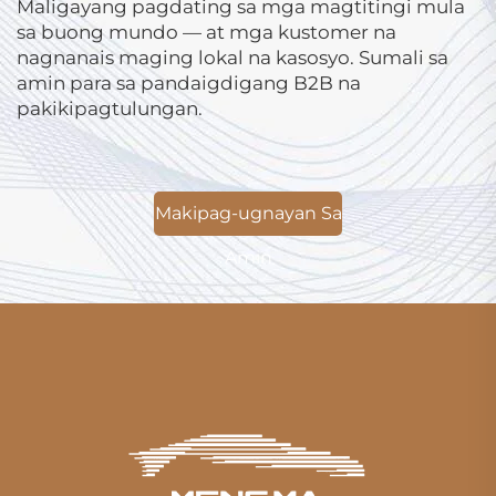
Maligayang pagdating sa mga magtitingi mula
sa buong mundo — at mga kustomer na
nagnanais maging lokal na kasosyo. Sumali sa
amin para sa pandaigdigang B2B na
pakikipagtulungan.
Makipag-ugnayan Sa
Amin