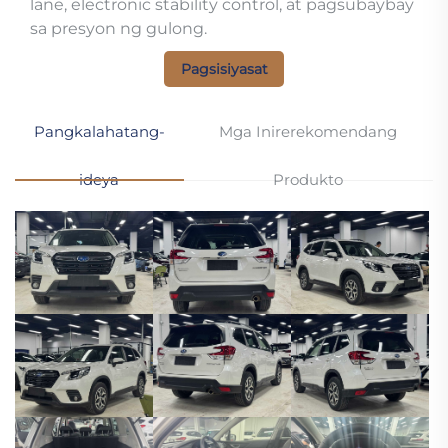
lane, electronic stability control, at pagsubaybay
sa presyon ng gulong.
Pagsisiyasat
Pangkalahatang-
Mga Inirerekomendang
ideya
Produkto