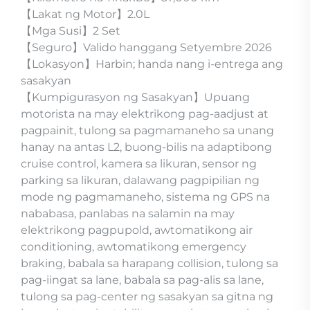
【Lakat ng Motor】2.0L
【Mga Susi】2 Set
【Seguro】Valido hanggang Setyembre 2026
【Lokasyon】Harbin; handa nang i-entrega ang
sasakyan
【Kumpigurasyon ng Sasakyan】Upuang
motorista na may elektrikong pag-aadjust at
pagpainit, tulong sa pagmamaneho sa unang
hanay na antas L2, buong-bilis na adaptibong
cruise control, kamera sa likuran, sensor ng
parking sa likuran, dalawang pagpipilian ng
mode ng pagmamaneho, sistema ng GPS na
nababasa, panlabas na salamin na may
elektrikong pagpupold, awtomatikong air
conditioning, awtomatikong emergency
braking, babala sa harapang collision, tulong sa
pag-iingat sa lane, babala sa pag-alis sa lane,
tulong sa pag-center ng sasakyan sa gitna ng