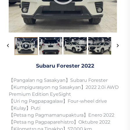
Subaru Forester 2022
【Pangalan ng Sasakyan】Subaru Forester
【Kumpigurasyon ng Sasakyan】2022 2.0i AWD
Premium Edition EyeSight
【Uri ng Pagpapagalaw】Four-wheel drive
【Kulay】Puti
【Petsa ng Pagmamanupaktura】Enero 2022
【Petsa ng Pagpaparehistro】Oktubre 2022
【Kilometro na Tinakbo】57,000 km