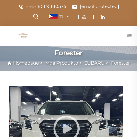
+86-18069880575
[email protected]
TL
Forester
Homepage
>
Mga Produkto
>
SUBARU
>
Forester