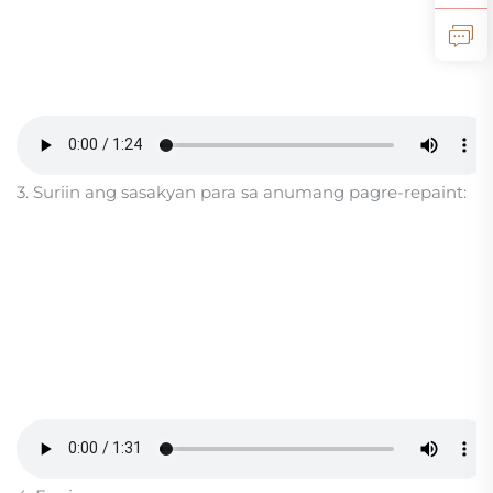
3. Suriin ang sasakyan para sa anumang pagre-repaint: