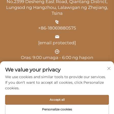
No.2399 Desheng East Road, Qiantang District,
Lungsod ng Hangzhou, Lalawigan ng Zhejiang,
Tsina
+86-18069880575
[email protected]
Oras: 9:00 umaga - 6:00 ng hapon
We value your privacy
We use cookies and similar tools to provide our services.
If you don't want to accept all cookies, click Personalize
cookies.
Copyright © 2025 ni Hangzhou Guangji Automobile
Service Co., Ltd. -
Patakaran sa privacy
Accept all
Mga Produkto
Serbisyo
Tungkol Sa Amin
Personalize cookies
Makipag-ugnayan sa Amin