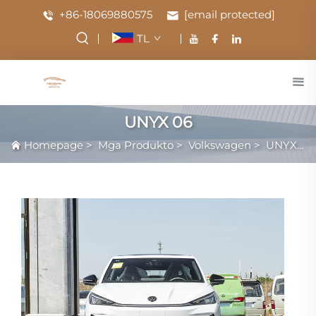
+86-18069880575
[email protected]
TL
UNYX 06
Homepage
>
Mga Produkto
>
Volkswagen
>
UNYX 06