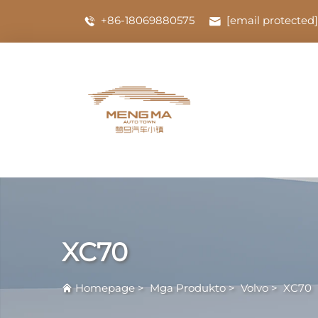
+86-18069880575
[email protected]
XC70
Homepage
>
Mga Produkto
>
Volvo
>
XC70