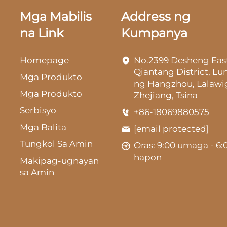
Mga Mabilis
Address ng
na Link
Kumpanya
Homepage
No.2399 Desheng Eas
Qiantang District, L
Mga Produkto
ng Hangzhou, Lalawi
Mga Produkto
Zhejiang, Tsina
Serbisyo
+86-18069880575
Mga Balita
[email protected]
Tungkol Sa Amin
Oras: 9:00 umaga - 6:
hapon
Makipag-ugnayan
sa Amin