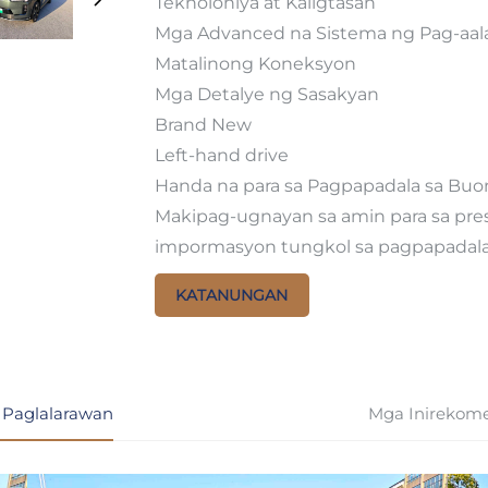
Teknolohiya at Kaligtasan
Mga Advanced na Sistema ng Pag-aala
Matalinong Koneksyon
Mga Detalye ng Sasakyan
Brand New
Left-hand drive
Handa na para sa Pagpapadala sa Bu
Makipag-ugnayan sa amin para sa pres
impormasyon tungkol sa pagpapadala
KATANUNGAN
 Paglalarawan
Mga Inirekom