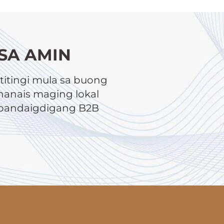
SA AMIN
itingi mula sa buong
anais maging lokal
a pandaigdigang B2B