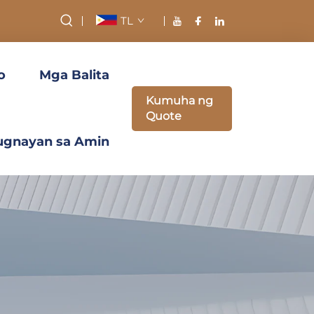
TL
o
Mga Balita
Kumuha ng
Quote
ugnayan sa Amin