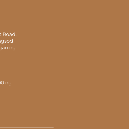
t Road,
ungsod
gan ng
00 ng