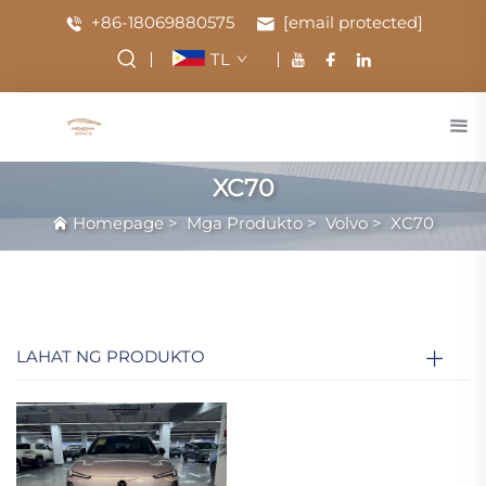
+86-18069880575
[email protected]
TL
XC70
Homepage
>
Mga Produkto
>
Volvo
>
XC70
LAHAT NG PRODUKTO