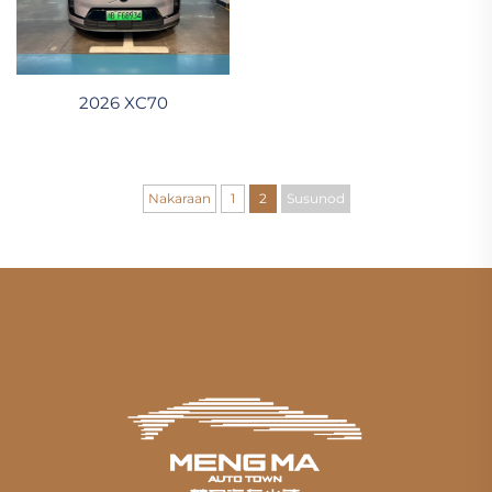
2026 XC70
Nakaraan
1
2
Susunod