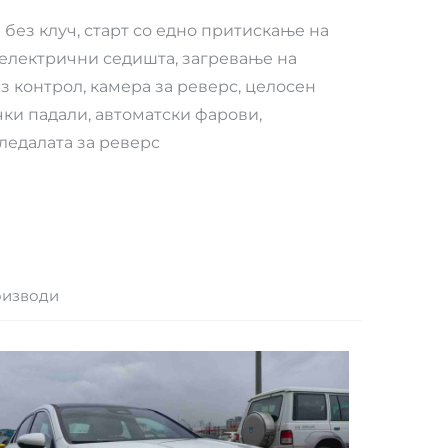
ез клуч, старт со едно притискање на
 електрични седишта, загревање на
з контрол, камера за реверс, целосен
чки падали, автоматски фарови,
ледалата за реверс
оизводи