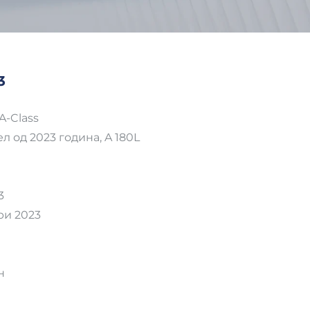
3
-Class
од 2023 година, A 180L
3
и 2023
н