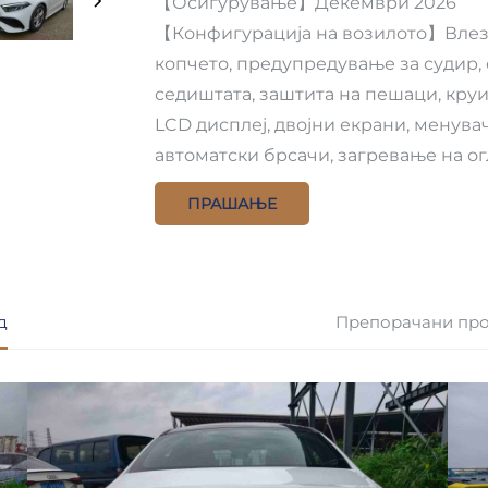
【Осигурување】Декември 2026
【Конфигурација на возилото】Влез б
копчето, предупредување за судир,
седиштата, заштита на пешаци, круи
LCD дисплеј, двојни екрани, менува
автоматски брсачи, загревање на ог
ПРАШАЊЕ
д
Препорачани пр