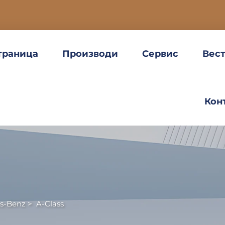
траница
Производи
Сервис
Вес
Кон
s-Benz
>
A-Class