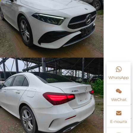
WhatsApp
WeChat
Е-пошта