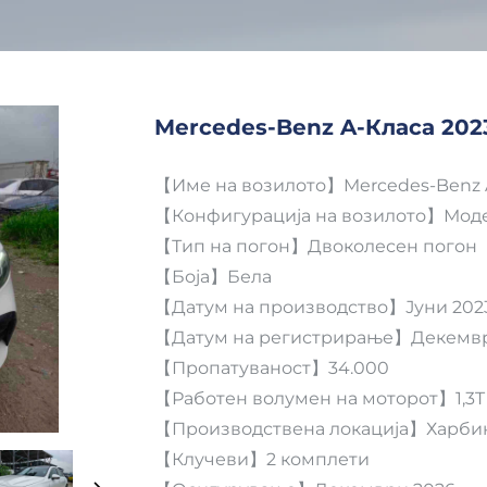
Mercedes-Benz A-Класа 202
【Име на возилото】Mercedes-Benz A
【Конфигурација на возилото】Модел 
【Тип на погон】Двоколесен погон
【Боја】Бела
【Датум на производство】Јуни 202
【Датум на регистрирање】Декемвр
【Пропатуваност】34.000
【Работен волумен на моторот】1,3T
【Производствена локација】Харби
【Клучеви】2 комплети