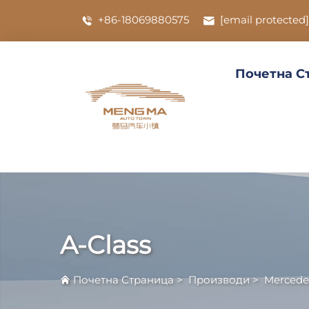
+86-18069880575
[email protected]
Почетна С
A-Class
Почетна Страница
>
Производи
>
Mercede