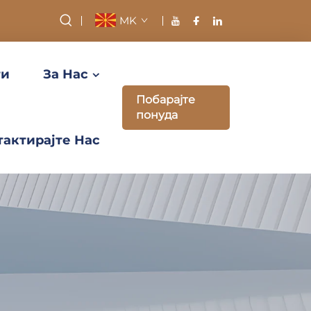
MK
ти
За Нас
Побарајте
понуда
тактирајте Нас