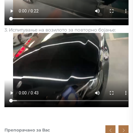
3. Испитување на возилото за повторно бојање:
Препорачано за Вас