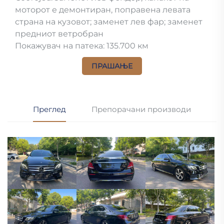
моторот е демонтиран, поправена левата
страна на кузовот; заменет лев фар; заменет
предниот ветробран
Покажувач на патека: 135.700 км
ПРАШАЊЕ
Преглед
Препорачани производи