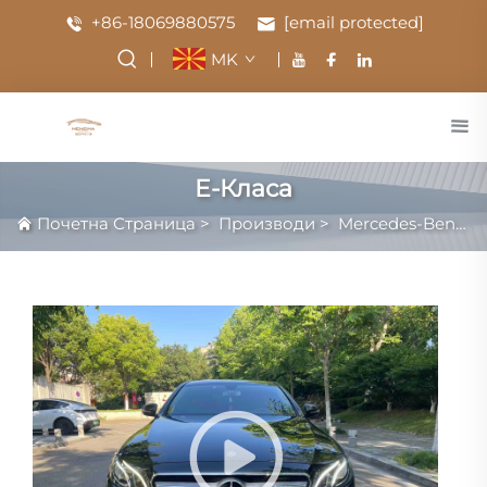
+86-18069880575
[email protected]
MK
E-Класа
Почетна Страница
>
Производи
>
Mercedes-Benz
>