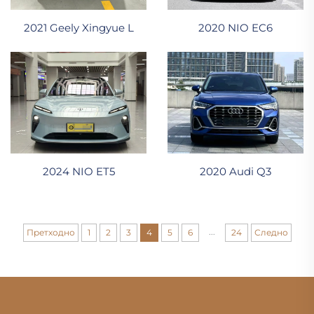
2021 Geely Xingyue L
2020 NIO EC6
2024 NIO ET5
2020 Audi Q3
...
Претходно
1
2
3
4
5
6
24
Следно