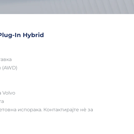
lug-In Hybrid
тавкa
н (AWD)
 Volvo
та
товна испорака. Контактирајте нè за