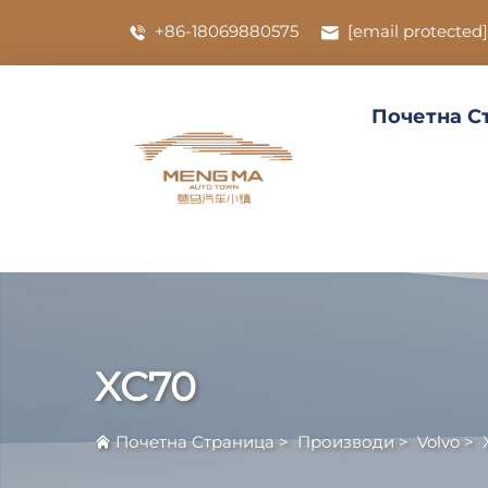
+86-18069880575
[email protected]
Почетна С
XC70
Почетна Страница
>
Производи
>
Volvo
>