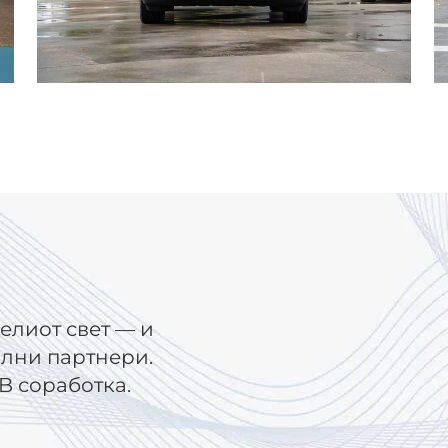
елиот свет — и
ални партнери.
B соработка.