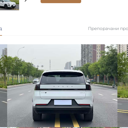
д
Препорачани пр