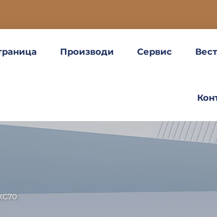
траница
Производи
Сервис
Вес
Кон
XC70