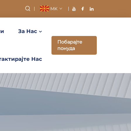
MK
ти
За Нас
Побарајте
понуда
тактирајте Нас