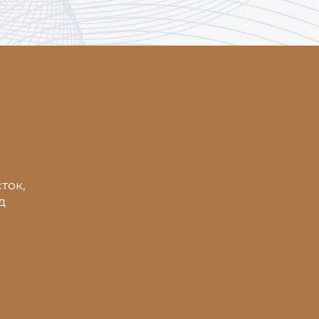
ток,
д