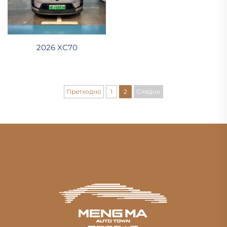
2026 XC70
Претходно
1
2
Следно