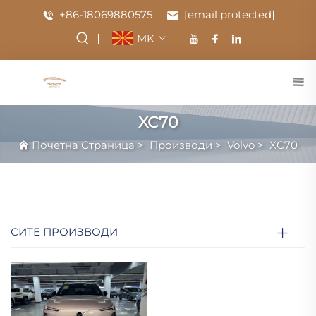
+86-18069880575
[email protected]
MK
XC70
Почетна Страница
>
Производи
>
Volvo
>
XC70
СИТЕ ПРОИЗВОДИ