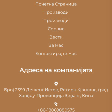
Почетна Страница
Производи
Производи
Сервис
Вести
За Нас
Контактирајте Нас
Адреса на компанијата
Број 2399 Дешенг Исток, Регион Кјантанг, град
Ханџоу, Провинција Зеџанг, Кина
+86-18069880575