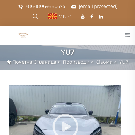
+86-18069880575
[email protected]
MK
YU7
Почетна Страница
>
Производи
>
Сјаоми
>
YU7