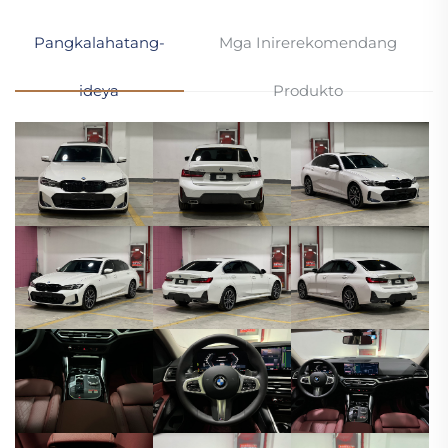
Pangkalahatang-
Mga Inirerekomendang
ideya
Produkto