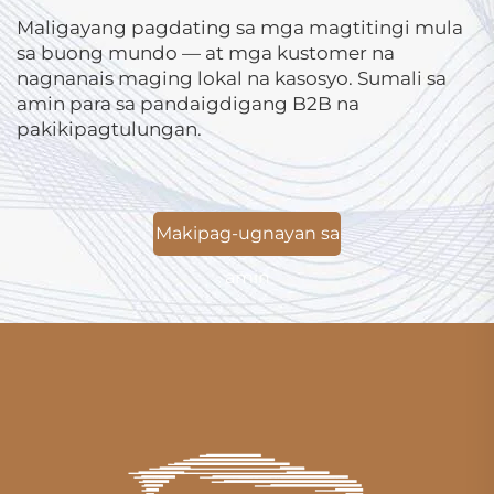
Maligayang pagdating sa mga magtitingi mula
sa buong mundo — at mga kustomer na
nagnanais maging lokal na kasosyo. Sumali sa
amin para sa pandaigdigang B2B na
pakikipagtulungan.
Makipag-ugnayan sa
amin