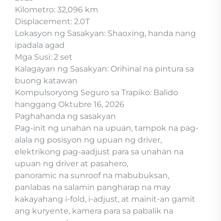
Kilometro: 32,096 km
Displacement: 2.0T
Lokasyon ng Sasakyan: Shaoxing, handa nang
ipadala agad
Mga Susi: 2 set
Kalagayan ng Sasakyan: Orihinal na pintura sa
buong katawan
Kompulsoryong Seguro sa Trapiko: Balido
hanggang Oktubre 16, 2026
Paghahanda ng sasakyan
Pag-init ng unahan na upuan, tampok na pag-
alala ng posisyon ng upuan ng driver,
elektrikong pag-aadjust para sa unahan na
upuan ng driver at pasahero,
panoramic na sunroof na mabubuksan,
panlabas na salamin pangharap na may
kakayahang i-fold, i-adjust, at mainit-an gamit
ang kuryente, kamera para sa pabalik na