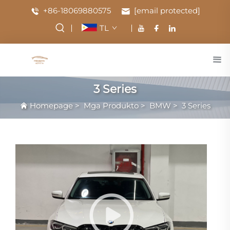
+86-18069880575
[email protected]
TL
3 Series
Homepage
>
Mga Produkto
>
BMW
>
3 Series