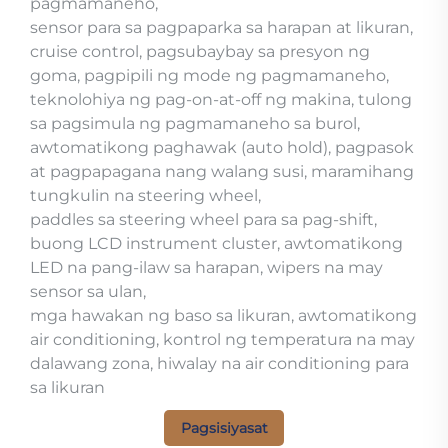
pagmamaneho,
sensor para sa pagpaparka sa harapan at likuran,
cruise control, pagsubaybay sa presyon ng
goma, pagpipili ng mode ng pagmamaneho,
teknolohiya ng pag-on-at-off ng makina, tulong
sa pagsimula ng pagmamaneho sa burol,
awtomatikong paghawak (auto hold), pagpasok
at pagpapagana nang walang susi, maramihang
tungkulin na steering wheel,
paddles sa steering wheel para sa pag-shift,
buong LCD instrument cluster, awtomatikong
LED na pang-ilaw sa harapan, wipers na may
sensor sa ulan,
mga hawakan ng baso sa likuran, awtomatikong
air conditioning, kontrol ng temperatura na may
dalawang zona, hiwalay na air conditioning para
sa likuran
Pagsisiyasat