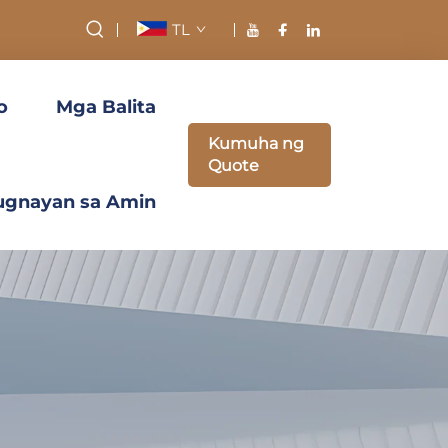
TL
o
Mga Balita
Kumuha ng
Quote
ugnayan sa Amin