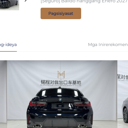
[Seguro] Balido hanggang Enero 2027
Pagsisiyasat
g-ideya
Mga Inirerekomen