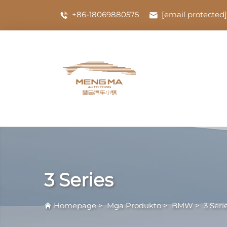
+86-18069880575
[email protected]
3 Series
Homepage
>
Mga Produkto
>
BMW
>
3 Seri