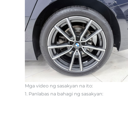
Mga video ng sasakyan na ito:
1. Panlabas na bahagi ng sasakyan: