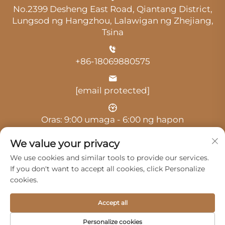
No.2399 Desheng East Road, Qiantang District,
Lungsod ng Hangzhou, Lalawigan ng Zhejiang,
Tsina
+86-18069880575
[email protected]
Oras: 9:00 umaga - 6:00 ng hapon
We value your privacy
We use cookies and similar tools to provide our services.
If you don't want to accept all cookies, click Personalize
cookies.
Copyright © 2025 ni Hangzhou Guangji Automobile
Service Co., Ltd. -
Patakaran sa Pagkakapribado
Accept all
Mga Produkto
Serbisyo
Tungkol Sa Amin
Personalize cookies
Makipag-ugnayan sa Amin