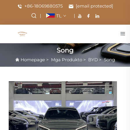
+86-18069880575
[email protected]
TL
Song
Homepage
>
Mga Produkto
>
BYD
>
Song