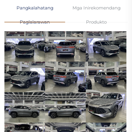
Pangkalahatang
Mga Inirekomendang
Paglalarawan
Produkto