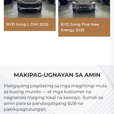
BYD Song L DMI 2025
BYD Song Plus New
Energy 2025
MAKIPAG-UGNAYAN SA AMIN
Maligayang pagdating sa mga magtitingi mula
sa buong mundo — at mga kustomer na
nagnanais maging lokal na kasosyo. Sumali sa
amin para sa pandaigdigang B2B na
pakikipagtulungan.