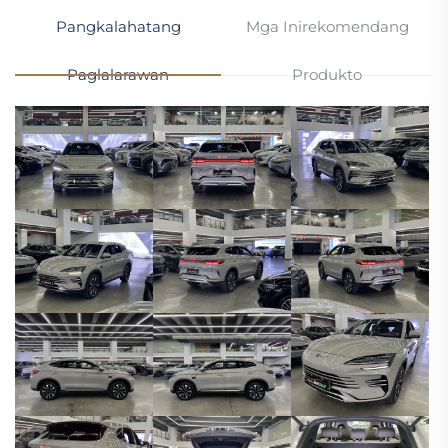
Pangkalahatang
Mga Inirekomendang
Paglalarawan
Produkto