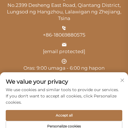
No.2399 Desheng East Road, Qiantang District,
Lungsod ng Hangzhou, Lalawigan ng Zhejiang,
Tsina
+86-18069880575
[email protected]
Oras: 9:00 umaga - 6:00 ng hapon
We value your privacy
We use cookies and similar tools to provide our services.
If you don't want to accept all cookies, click Personalize
cookies.
Copyright © 2025 ni Hangzhou Guangji Automobile
Service Co., Ltd. -
Patakaran sa Pagkakapribado
Accept all
Mga Produkto
Serbisyo
Tungkol Sa Amin
Personalize cookies
Makipag-ugnayan sa Amin