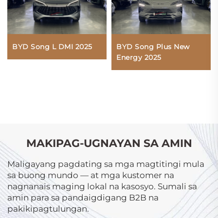
BYD Song L DMI 2025
BYD Song Plus New
Energy 2025
MAKIPAG-UGNAYAN SA AMIN
Maligayang pagdating sa mga magtitingi mula
sa buong mundo — at mga kustomer na
nagnanais maging lokal na kasosyo. Sumali sa
amin para sa pandaigdigang B2B na
pakikipagtulungan.