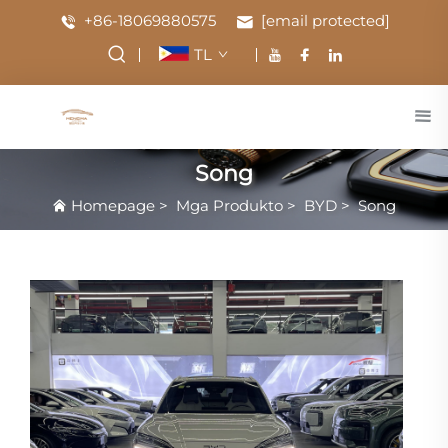
+86-18069880575
[email protected]
TL
Song
Homepage
>
Mga Produkto
>
BYD
>
Song