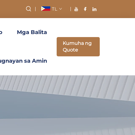
TL
o
Mga Balita
Kumuha ng
Quote
ugnayan sa Amin