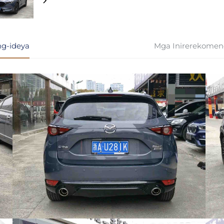
g-ideya
Mga Inirerekomen