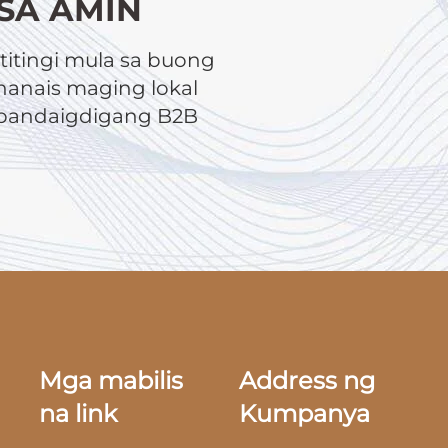
SA AMIN
itingi mula sa buong
anais maging lokal
a pandaigdigang B2B
Mga mabilis
Address ng
na link
Kumpanya