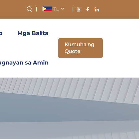
TL
o
Mga Balita
Kumuha ng
Quote
ugnayan sa Amin