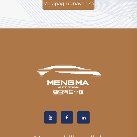
Makipag-ugnayan sa
amin