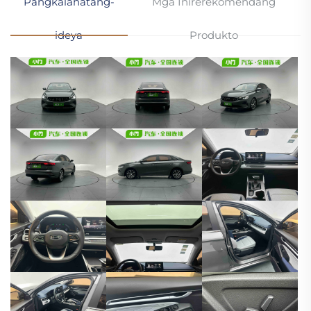
Pangkalahatang-
Mga Inirerekomendang
ideya
Produkto