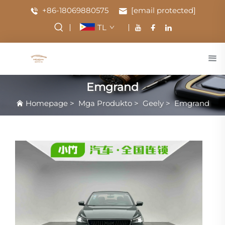
+86-18069880575
[email protected]
TL
Emgrand
Homepage
>
Mga Produkto
>
Geely
>
Emgrand