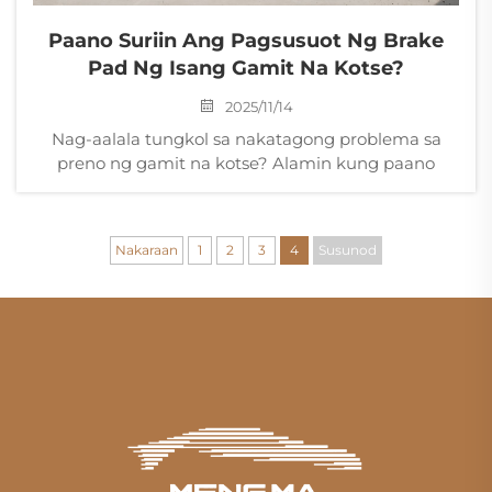
Paano Suriin Ang Pagsusuot Ng Brake
Pad Ng Isang Gamit Na Kotse?
2025/11/14
Nag-aalala tungkol sa nakatagong problema sa
preno ng gamit na kotse? Alamin kung paano
suriin ang pagsusuot ng brake pad, i-check ang
antas ng likido, at matukoy ang mga babalang
senyales. Kunin na ang aming libreng checklist para
Nakaraan
1
2
3
4
Susunod
sa pagsusuri.