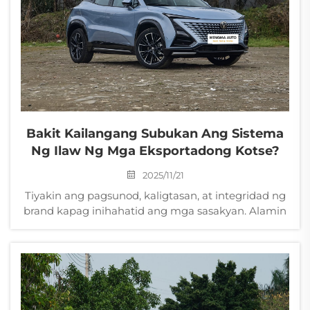
Bakit Kailangang Subukan Ang Sistema
Ng Ilaw Ng Mga Eksportadong Kotse?
2025/11/21
Tiyakin ang pagsunod, kaligtasan, at integridad ng
brand kapag inihahatid ang mga sasakyan. Alamin
kung bakit mahalaga ang pagsusuri sa sistema ng
pag-iilaw para sa tagumpay sa pandaigdigang
merkado. Alamin pa ngayon.