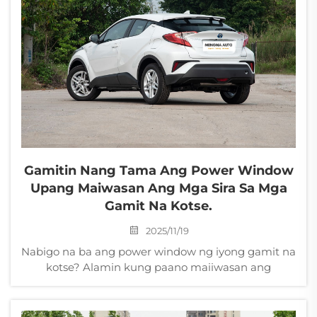
Gamitin Nang Tama Ang Power Window
Upang Maiwasan Ang Mga Sira Sa Mga
Gamit Na Kotse.
2025/11/19
Nabigo na ba ang power window ng iyong gamit na
kotse? Alamin kung paano maiiwasan ang
mahahalagang repair sa pamamagitan ng pag-
iwas sa karaniwang pagkakamali ng gumagamit.
Tuklasin ang 3 kritikal na gawi upang