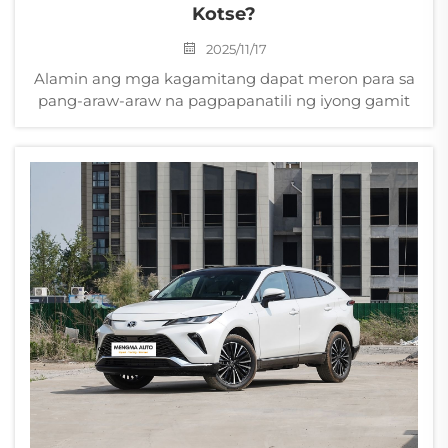
Kotse?
2025/11/17
Alamin ang mga kagamitang dapat meron para sa
pang-araw-araw na pagpapanatili ng iyong gamit
na kotse. Mula sa manu-manong kagamitan
hanggang sa pangangalaga sa gulong at likido,
panatilihing maayos ang pagtakbo ng iyong
sasakyan. Kunin ang buong checklist ngayon.