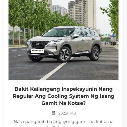
maprotektahan ang iyong sasakyan ngayon.
Bakit Kailangang Inspeksyunin Nang
Regular Ang Cooling System Ng Isang
Gamit Na Kotse?
2025/11/18
Nasa panganib ba ang iyong gamit na kotse na