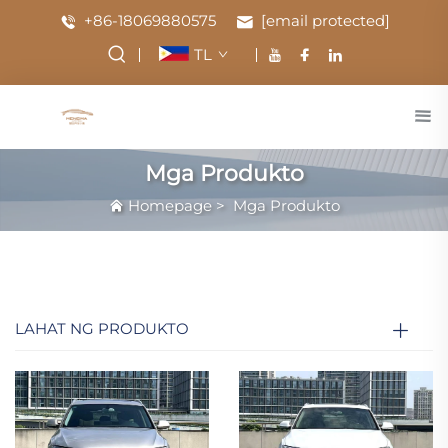
+86-18069880575
[email protected]
TL
Mga Produkto
Homepage
>
Mga Produkto
LAHAT NG PRODUKTO