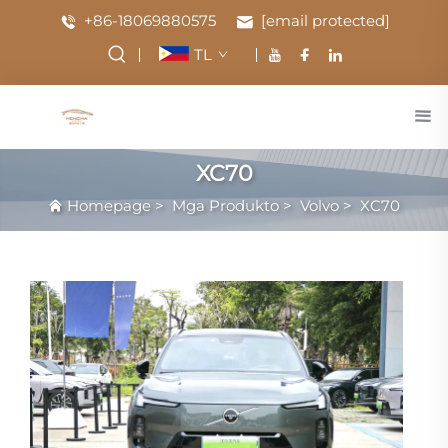
+86-18069880575
[email protected]
TL
XC70
Homepage
>
Mga Produkto
>
Volvo
>
XC70