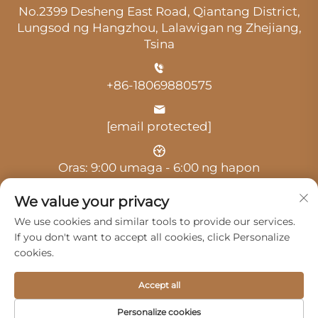
No.2399 Desheng East Road, Qiantang District,
Lungsod ng Hangzhou, Lalawigan ng Zhejiang,
Tsina
+86-18069880575
[email protected]
Oras: 9:00 umaga - 6:00 ng hapon
We value your privacy
We use cookies and similar tools to provide our services.
If you don't want to accept all cookies, click Personalize
cookies.
Copyright © 2025 ni Hangzhou Guangji Automobile
Service Co., Ltd. -
Patakaran sa privacy
Accept all
Mga Produkto
Serbisyo
Tungkol Sa Amin
Personalize cookies
Makipag-ugnayan sa Amin