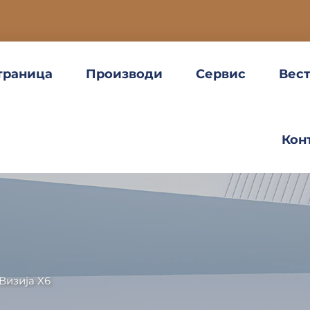
траница
Производи
Сервис
Вес
Кон
Визија X6