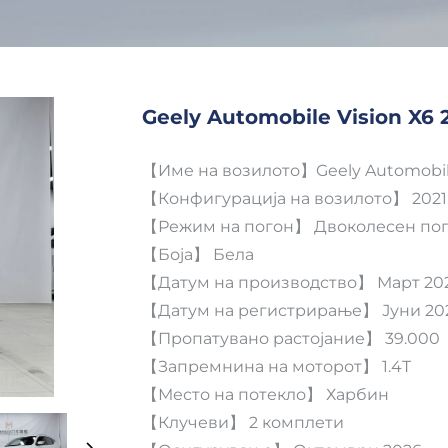
Geely Automobile Vision X6 
【Име на возилото】Geely Automobile
【Конфигурација на возилото】 2021 
【Режим на погон】 Двоколесен по
【Боја】 Бела
【Датум на производство】 Март 20
【Датум на регистрирање】 Јуни 20
【Пропатувано растојание】 39.000
【Запремнина на моторот】 1.4T
【Место на потекло】 Харбин
【Клучеви】 2 комплети