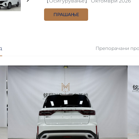
【Осигурување】 Октомври 2026
ПРАШАЊЕ
д
Препорачани пр