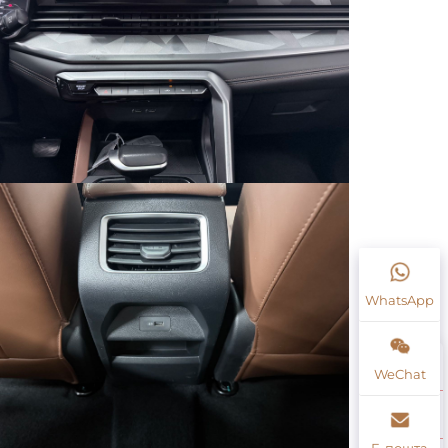
WhatsApp
WeChat
Е-пошта