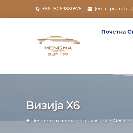
+86-18069880575
[email protected]
Почетна С
Визија X6
Почетна Страница
>
Производи
>
Geely
>