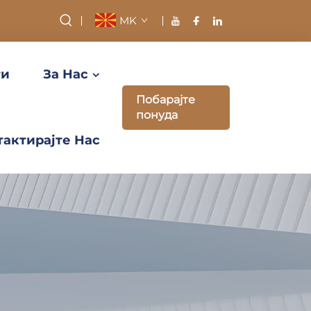
MK
ти
За Нас
Побарајте
понуда
тактирајте Нас