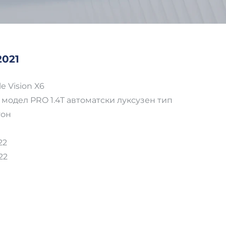
2021
 Vision X6
модел PRO 1.4T автоматски луксузен тип
гон
22
22