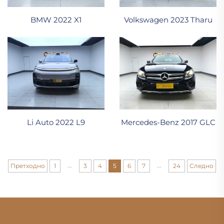
BMW 2022 X1
Volkswagen 2023 Tharu
Li Auto 2022 L9
Mercedes-Benz 2017 GLC
...
...
Претходно
1
3
4
5
6
7
24
Следно