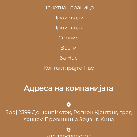
Почетна Страница
Производи
Производи
Сервис
Вести
За Нас
Контактирајте Нас
Адреса на компанијата
Број 2399 Дешенг Исток, Регион Кјантанг, град
Ханџоу, Провинција Зеџанг, Кина
+86-18069880575