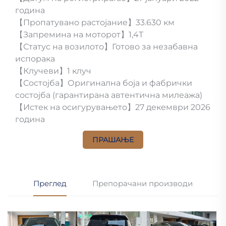
година
【Пропатувано растојание】33.630 км
【Запремина на моторот】1,4T
【Статус на возилото】Готово за незабавна
испорака
【Клучеви】1 клуч
【Состојба】Оригинална боја и фабрички
состојба (гарантирана автентична милеажа)
【Истек на осигурувањето】27 декември 2026
година
ПРАШАЊЕ
Преглед
Препорачани производи