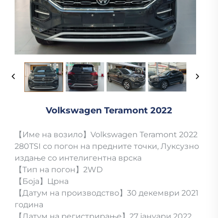
Volkswagen Teramont 2022
【Име на возило】Volkswagen Teramont 2022
280TSI со погон на предните точки, Луксузно
издање со интелигентна врска
【Тип на погон】2WD
【Боја】Црна
【Датум на производство】30 декември 2021
година
【Датум на регистрирање】27 јануари 2022