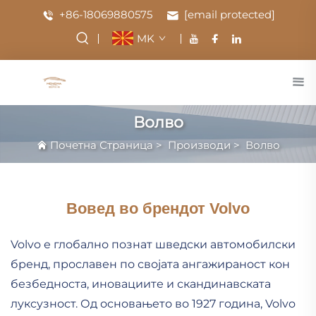
+86-18069880575
[email protected]
MK
Волво
Почетна Страница
>
Производи
>
Волво
Вовед во брендот Volvo
Volvo е глобално познат шведски автомобилски
бренд, прославен по својата ангажираност кон
безбедноста, иновациите и скандинавската
луксузност. Од основањето во 1927 година, Volvo