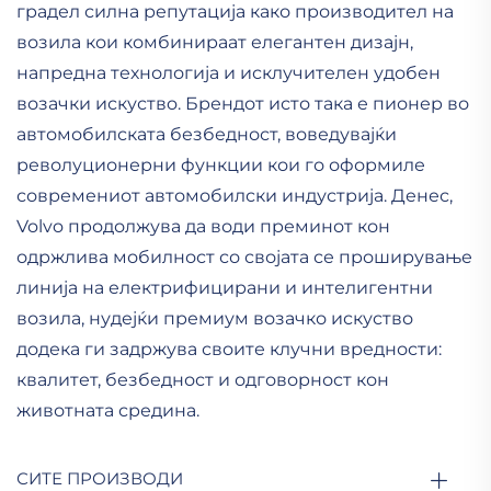
градел силна репутација како производител на
возила кои комбинираат елегантен дизајн,
напредна технологија и исклучителен удобен
возачки искуствo. Брендот исто така е пионер во
автомобилската безбедност, воведувајќи
револуционерни функции кои го оформиле
современиот автомобилски индустрија. Денес,
Volvo продолжува да води преминот кон
одржлива мобилност со својата се проширување
линија на електрифицирани и интелигентни
возила, нудејќи премиум возачко искуство
додека ги задржува своите клучни вредности:
квалитет, безбедност и одговорност кон
животната средина.
СИТЕ ПРОИЗВОДИ