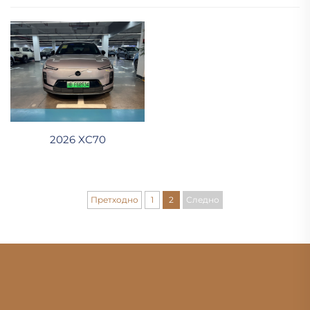
2026 XC70
Претходно
1
2
Следно