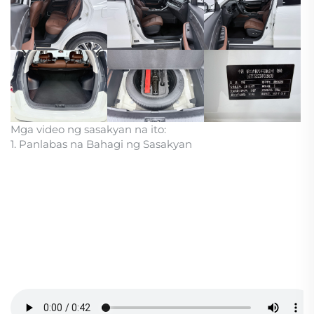
Mga video ng sasakyan na ito:
1. Panlabas na Bahagi ng Sasakyan