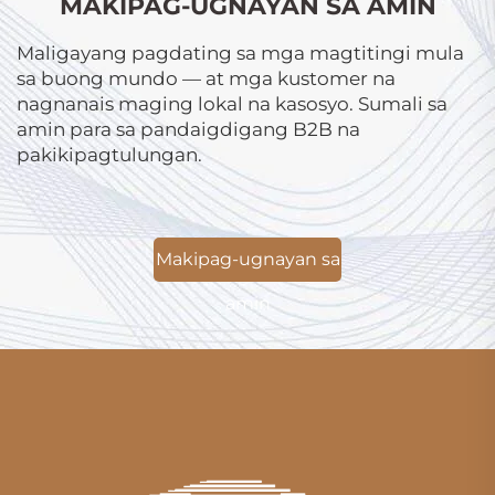
MAKIPAG-UGNAYAN SA AMIN
Maligayang pagdating sa mga magtitingi mula
sa buong mundo — at mga kustomer na
nagnanais maging lokal na kasosyo. Sumali sa
amin para sa pandaigdigang B2B na
pakikipagtulungan.
Makipag-ugnayan sa
amin