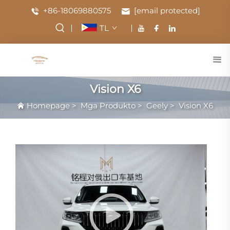
+86-18069880575
[email protected]
TL
Vision X6
Homepage
>
Mga Produkto
>
Geely
>
Vision X6