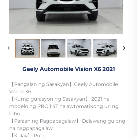
Geely Automobile Vision X6 2021
【Pangalan ng Sasakyan】Geely Automobile
Vision X6
【Kumpigurasyon ng Sasakyan】 2021 na
modelo ng PRO 1.4T na awtomatikong uri ng
luho
【Paraan ng Pagpapagalaw】 Dalawang gulong
na nagpapagalaw
【Kulay】 Puti