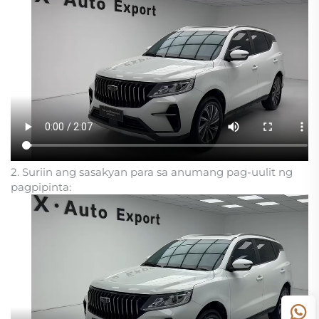
2. Suriin ang sasakyan para sa anumang pag-uulit ng
pagpipinta: