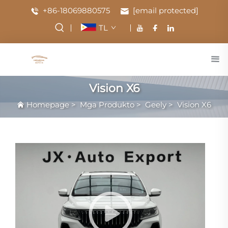
+86-18069880575
[email protected]
TL
Vision X6
Homepage
>
Mga Produkto
>
Geely
>
Vision X6