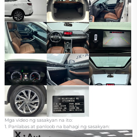
Mga video ng sasakyan na ito:
1. Panlabas at panloob na bahagi ng sasakyan: