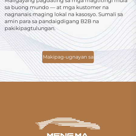
Maligayang pagdating sa mga magtitingi mula
sa buong mundo — at mga kustomer na
nagnanais maging lokal na kasosyo. Sumali sa
amin para sa pandaigdigang B2B na
pakikipagtulungan.
Makipag-ugnayan sa
amin