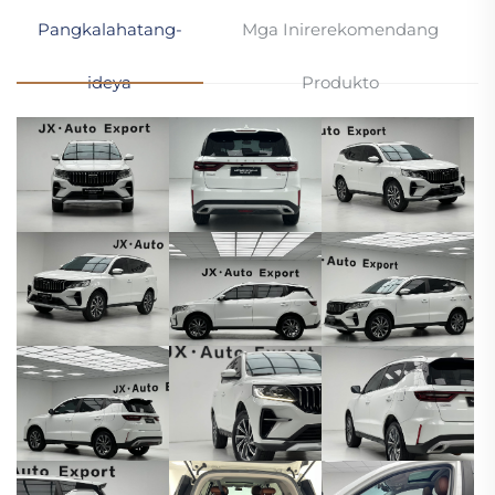
Pangkalahatang-
Mga Inirerekomendang
ideya
Produkto