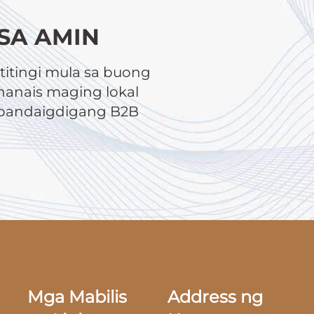
SA AMIN
itingi mula sa buong
anais maging lokal
a pandaigdigang B2B
Mga Mabilis
Address ng