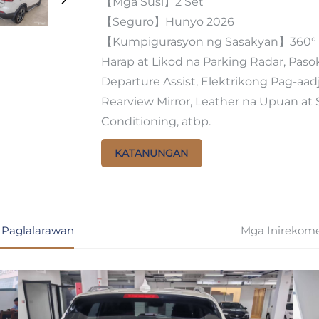
【Mga Susi】2 Set
【Seguro】Hunyo 2026
【Kumpigurasyon ng Sasakyan】360° S
Harap at Likod na Parking Radar, Paso
Departure Assist, Elektrikong Pag-aadj
Rearview Mirror, Leather na Upuan at
Conditioning, atbp.
KATANUNGAN
 Paglalarawan
Mga Inirekom