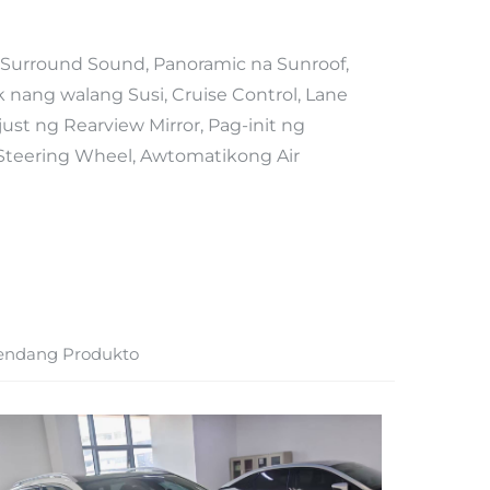
urround Sound, Panoramic na Sunroof,
k nang walang Susi, Cruise Control, Lane
ust ng Rearview Mirror, Pag-init ng
 Steering Wheel, Awtomatikong Air
endang Produkto