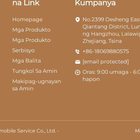
na Link
Kumpanya
Homepage
No.2399 Desheng Eas
Qiantang District, L
Mga Produkto
ng Hangzhou, Lalawi
Mga Produkto
Zhejiang, Tsina
Serbisyo
+86-18069880575
Mga Balita
[email protected]
Tungkol Sa Amin
Oras: 9:00 umaga - 6:
hapon
Makipag-ugnayan
sa Amin
bile Service Co., Ltd. -
M