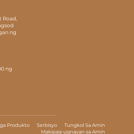
t Road,
ungsod
gan ng
00 ng
ga Produkto
Serbisyo
Tungkol Sa Amin
Makipag-ugnayan sa Amin