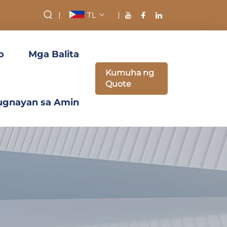
TL
o
Mga Balita
Kumuha ng
Quote
ugnayan sa Amin